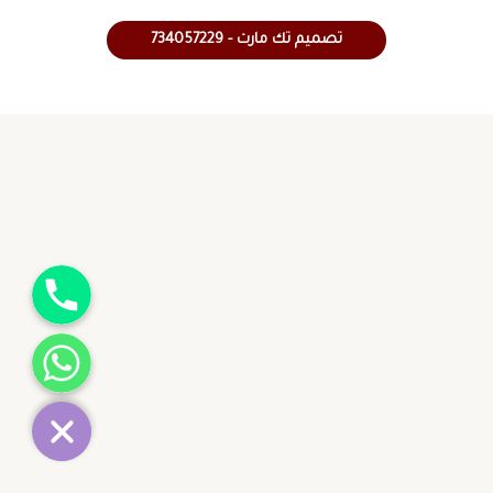
تصميم تك مارت - 734057229
جوال
واتساب