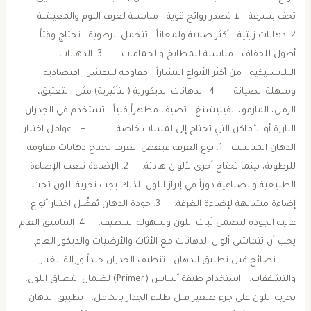
تجف بسرعة لا تصدر روائح قوية مناسبة لغرف النوم والمعيشة
2. دهانات زيتية أكثر صلابة ولمعاناً تتحمل الرطوبة تحتاج وقتاً
أطول للجفاف مناسبة للمطابخ والحمامات 3. الدهانات
البلاستيكية من أكثر الأنواع انتشاراً مقاومة للتقشر اقتصادية
وسهلة الصيانة 4. الدهانات الديكورية (التأثيرية) مثل: التعتيق،
الرمل، المارمو، الفينيشنغ تضيف مظهراً فنياً تستخدم في الجدران
البارزة أو الأماكن التي تحتاج إلى لمسات خاصة — عوامل اختيار
الدهان المناسب 1. نوع الغرفة فبعض الغرف تحتاج دهانات مقاومة
للرطوبة، بينما تحتاج أخرى لألوان هادئة. 2. الإضاءة تلعب الإضاءة
الطبيعية والصناعية دوراً في إبراز اللون، لذلك يجب تجربة اللون تحت
إضاءة مشابهة لإضاءة الغرفة. 3. جودة الدهان يُفضّل اختيار أنواع
عالية الجودة لتضمن ثبات اللون وسهولة التنظيف. 4. التناسق العام
يجب أن تتماشى ألوان الدهانات مع الأثاث والأرضيات والديكور العام.
— نصائح قبل تطبيق الدهان تنظيف الجدران جيداً وإزالة الغبار
والتشققات. استخدام طبقة أساس (Primer) لضمان التصاق اللون.
تجربة اللون على جزء صغير قبل طلاء الجدار بالكامل. تطبيق الدهان