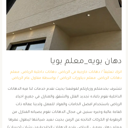
دهان بويه_معلم بويا
اترك تعليقاً
/
دهانات خارجية في الرياض
,
دهانات داخلية الرياض
,
معلم
دهانات الرياض
,
معلم ديكورات الرياض
/ بواسطة
مقاول عام الرياض
نتشرف بخدمتكم وزيارتكم لموقعنا بحيث نقدم خدمات لنا فيه الدهانات
الداخلية نقوم باعاده تجديد الفلل والشقق والمنازل في جميع احياء
الرياض باستخدام افضل الخامات والمواد للعمل ولدينا عماله ذات
كفاءة عالية وخبره سنين في مجال الدهانات نقوم بصيانه المنازل من
الرطوبة او الكركات الناتجه عن الزمن بحيث نعيد صيانتها ليطول عمرها
معلم دهان بويه في الرياض يقدم الدهانات الخارجية من رشات (حبيبات)