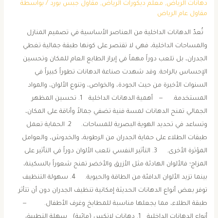
دهانات الرياض
,
معلم ديكورات الرياض
,
مقاول جبس بورد
/ بواسطة
مقاول عام الرياض
تُعدّ الدهانات الداخلية من العناصر الأساسية في تصميم المنازل
والمساحات الداخلية، فهي لا تقتصر على كونها طبقة جمالية تغطي
الجدران، بل تلعب دوراً مهماً في إبراز الطابع العام للمكان وتحسين
الإحساس بالراحة. وقد شهدت صناعة الدهانات تطوراً كبيراً في
السنوات الأخيرة من حيث الجودة، والخواص، وتنوع الألوان، والمواد
المستخدمة. — أهمية الدهانات الداخلية 1. تحسين المظهر
الجمالي تمنح الدهانات لمسة فنية تضفي جمالاً وأناقة على المكان،
وتساعد في تحديد الهوية البصرية للمساحات. 2. الحماية تعمل
طبقات الطلاء على حماية الجدران من الرطوبة، والخدوش، والعوامل
المؤثرة الأخرى. 3. التأثير النفسي تلعب الألوان دوراً في التأثير على
المزاج؛ فالألوان الهادئة مثل الأزرق والأخضر تمنح شعوراً بالسكينة،
بينما تزيد الألوان الدافئة من الطاقة والحيوية. 4. سهولة التنظيف
توفر بعض أنواع الدهانات الحديثة إمكانية تنظيف الجدران دون أن تتأثر
طبقة الطلاء، مما يجعلها مناسبة للمطابخ وغرف الأطفال. —
أنواع الدهانات الداخلية 1. دهانات لاتكس (مائية) سهلة التطبيق